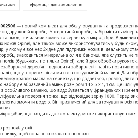
ристики
Інформація для замовлення
 002506
— повний комплект для обслуговування та продовження
 подарунковій коробці. У жерстяній коробці набір містить мінера
а та піхов, точильний камінь та серветку з мікрофібри. Відмінний
х ножів Opinel, але також може використовуватись у будь-якому
, у якому є все необхідне для підтримки ножів в ідеальному стані
 коробці знаходиться мінеральна олія в баночці, яка служить не т
 ножів (будь-яких, не тільки Opinel), але й для обробки рукояток
забарвлені дерев'яні, відновити забарвлені і навіть позитивно 
 наліт, що утворився після миття в посудомийній машині. Для об
велику краплю масла на серветку, що додається, і розподілити п
 набору є абразивний камінь розміром 14 x 5 x 1,4 см. Це шліфу
 з особливого каменю, що видобувається у французьких Піренея
шліфувальна поверхня тонка, що відповідає зерну 1000. Перед в
д злегка змочити водою. Він призначений для заточування всіх но
онних.
 мікрофібри, що входить до комплекту, може використовуватися
 розподілу олії
 точилку, щоб вона не ковзала по поверхні.