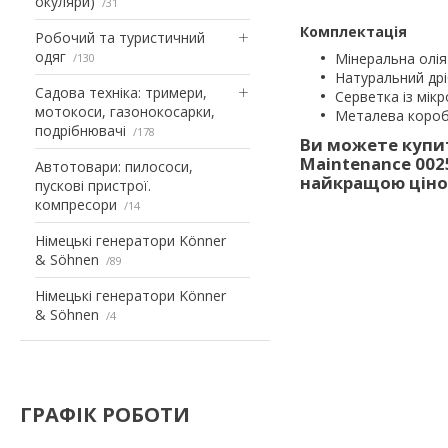
окуляри)
31
Комплектація
Робочий та туристичний
одяг
Мінеральна олія
130
Натуральний дріб
Садова техніка: тримери,
Серветка із мікр
мотокоси, газонокосарки,
Металева коробк
подрібнювачі
178
Ви можете купит
Maintenance 002
Автотовари: пилососи,
найкращою ціно
пускові пристрої.
компресори
14
Німецькі генератори Könner
& Söhnen
89
Німецькі генератори Könner
& Söhnen
4
ГРАФІК РОБОТИ