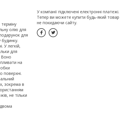
У компанії підключені електронні платежі.
Тепер ви можете купити будь-який товар
не покидаючи сайту.
 терміну
льну олію для
 подарунок для
 будинку.
. У легкій,
ільки для
. Воно
впливати на
робки
о поверхні.
вальний
х, зокрема в
икористанням
жів, не тільки
 двома