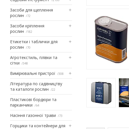
Засоби для щеплення
рослин
72
Засоби кріплення
рослин
182
Етикетки і таблички для
рослин
70
Агротекстиль, плівки та
сітки
348
Вимірювальні пристрої
308
Література по садівництву
та каталоги рослин
22
Пластикові бордюри та
парканчики
64
Насіння газонної трави
73
Горщики та контейнери для