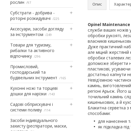
рослин
97
Опис
Характе
Субстрати - добрива -
роторні розкидувачі
225
Opinel Maintenance
Аксесуари, засоби догляду
служби ваших ножів у
за інструментом
249
обробки рукояті, лез
власників кишенькови
Товари для туризму,
Дуже практичний набір
рибалки та активного
але міцній жерстяній
відпочинку
296
обробки сталевих лез
допоможе зберегти не
Промисловий,
пластикові, усуваючи
господарський та
достатньо капнути не
будівельних інструмент
165
Невід'ємною частиною
камінь, виготовлений
Кухонні ножі та торцеві
регіоні Арьєж. Його 
дошки для нарізки
143
точильний камінь слі
кишенькових, а й кух
Садові обприскувачі і
Блакитна серветка з
системи поливу
114
способами:
Засоби індивідуального
для нанесення та
захисту (респіратори, маски,
як підкладка під