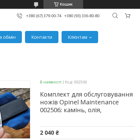
Кошик
+380 (67) 379-00-74
+380 (93) 336-80-80
а обмін
Контакти
Клієнтам
В наявності
Код:
002506
Комплект для обслуговування
ножів Opinel Maintenance
002506: камінь, олія,
2 040 ₴