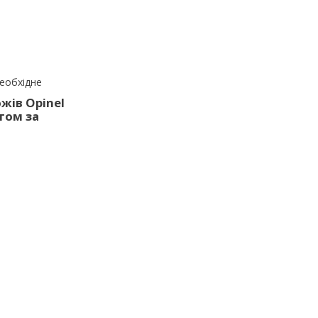
необхідне
жів Opinel
том за