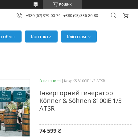
Кошик
+380 (67) 379-00-74
+380 (93) 336-80-80
а обмін
Контакти
Клієнтам
В наявності
Код:
KS 8100iE 1/3 ATSR
Інверторний генератор
Könner & Söhnen 8100iE 1/3
ATSR
74 599 ₴