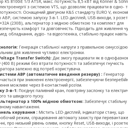
р KS 8100iE 1/3 ATSR, макс. потужність 8,5 кВТ від Könner & Sö
електроенергії з системою VTS, що дозволяє працювати в одно- 
потужності. Оснащений двигуном K&S стандарту EURO V, економ
АВР, системою запуску 3-в-1. LED-дисплей, USB-виходи, з розе
1×32A (230B), альтернатор з мідною обмоткою та комплект для
езпечують комфорт та довговічність. Підходить для живлення ч
мед. обладнання, аудіо- та відеотехніка, стабільно працює навіть
нологія:
Генерація стабільної напруги з правильною синусоїдо
альним для живлення чутливої електроніки.
oltage Transfer Switch):
Дає змогу працювати як в однофазному
у (400 В) режимі без втрати потужності та забезпечує гнучкість
ратора залежно від потреб користувача.
истеми АВР (автоматичне введення резерву) :
Генератор
ається при зникненні електроенергії, забезпечуючи безперебій
ення можливе через 8-контактний роз’єм.
у 3-в-1:
Поєднує паливний кран, повітряну заслонку та електри
ого та швидкого пуску.
льтернатор з 100% мідною обмоткою:
Забезпечує стабільну
ивному навантаженні.
анель керування :
Містить LED-дисплей, індикатори стану, що
 робочий режим, спрацювання автомату захисту при перевантаже
і, про низький рівень оливи, кнопку Reset, USB-виходи, і розетк