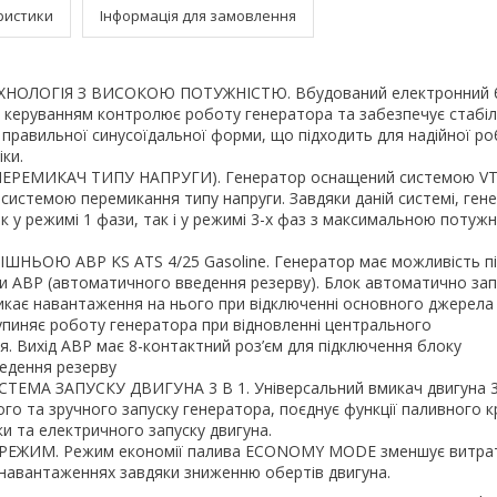
ристики
Інформація для замовлення
ХНОЛОГІЯ З ВИСОКОЮ ПОТУЖНІСТЮ. Вбудований електронний б
керуванням контролює роботу генератора та забезпечує стабіл
 правильної синусоїдальної форми, що підходить для надійної р
ки.
ЕРЕМИКАЧ ТИПУ НАПРУГИ). Генератор оснащений системою VTS
— системою перемикання типу напруги. Завдяки даній системі, ген
 у режимі 1 фази, так і у режимі 3-х фаз з максимальною потужн
ШНЬОЮ АВР KS ATS 4/25 Gasoline. Генератор має можливість п
и АВР (автоматичного введення резерву). Блок автоматично зап
икає навантаження на нього при відключенні основного джерел
пиняє роботу генератора при відновленні центрального
. Вихід АВР має 8-контактний роз’єм для підключення блоку
едення резерву
ЕМА ЗАПУСКУ ДВИГУНА 3 В 1. Універсальний вмикач двигуна 3 
го та зручного запуску генератора, поєднує функції паливного к
ки та електричного запуску двигуна.
ЕЖИМ. Режим економії палива ECONOMY MODE зменшує витрат
навантаженнях завдяки зниженню обертів двигуна.