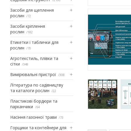
Засоби для щеплення
рослин
72
Засоби кріплення
рослин
182
Етикетки і таблички для
рослин
70
Агротекстиль, плівки та
сітки
348
Вимірювальні пристрої
308
Література по садівництву
та каталоги рослин
22
Пластикові бордюри та
парканчики
64
Насіння газонної трави
73
Горщики та контейнери для