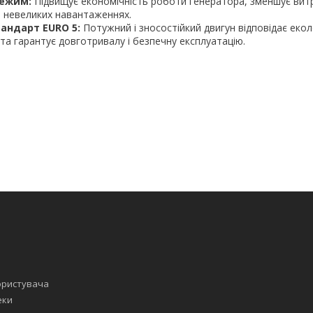
режим:
Підвищує економічність роботи генератора, зменшує вит
 невеликих навантаженнях.
тандарт EURO 5:
Потужний і зносостійкий двигун відповідає еко
та гарантує довготривалу і безпечну експлуатацію.
ористувача
еки