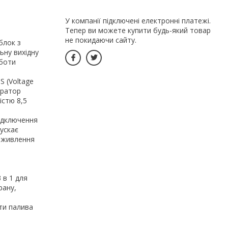
У компанії підключені електронні платежі.
Тепер ви можете купити будь-який товар
не покидаючи сайту.
лок з
ьну вихідну
оботи
 (Voltage
ератор
істю 8,5
ідключення
ускає
а живлення
в 1 для
рану,
и палива