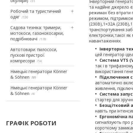
окуляри)
31
Інверторний генерато
та надійне джерело 
Робочий та туристичний
режимах без втрати 
одяг
130
режимом, підтримкою 
(230B),1×32A (230B),
Садова техніка: тримери,
транспортування заб
мотокоси, газонокосарки,
електроніки,такої як 
подрібнювачі
178
навантаженнях.
Інверторна тех
Автотовари: пилососи,
цей генератор іде
пускові пристрої.
Система VTS (V
компресори
14
так і в трифазном
Німецькі генератори Könner
використання гене
& Söhnen
Підключення с
89
автоматично включ
Німецькі генератори Könner
живлення, підключ
& Söhnen
Система запуск
4
стартер для зручн
Безщітковий а
навіть при інтенс
Ергономічна п
ГРАФІК РОБОТИ
сигналізують про
короткому замиканн