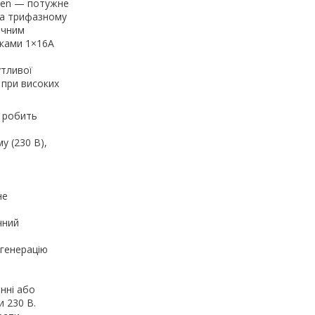
hnen — потужне
та трифазному
ічним
тками 1×16A
утливої
 при високих
ю робить
 (230 В),
не
чний
 генерацію
нні або
и 230 В.