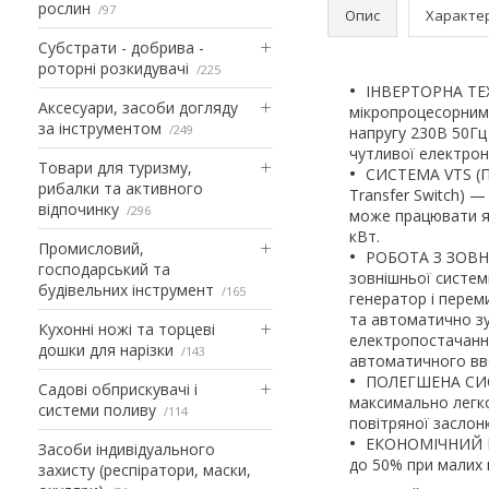
рослин
97
Опис
Характе
Субстрати - добрива -
роторні розкидувачі
225
ІНВЕРТОРНА ТЕ
Аксесуари, засоби догляду
мікропроцесорним 
за інструментом
249
напругу 230В 50Гц
чутливої електроні
Товари для туризму,
СИСТЕМА VTS (П
рибалки та активного
Transfer Switch) 
відпочинку
296
може працювати як
кВт.
Промисловий,
РОБОТА З ЗОВНІ
господарський та
зовнішньої систем
будівельних інструмент
165
генератор і перем
та автоматично зу
Кухонні ножі та торцеві
електропостачання
дошки для нарізки
143
автоматичного вв
ПОЛЕГШЕНА СИСТ
Садові обприскувачі і
максимально легко
системи поливу
114
повітряної заслон
ЕКОНОМІЧНИЙ Р
Засоби індивідуального
до 50% при малих 
захисту (респіратори, маски,