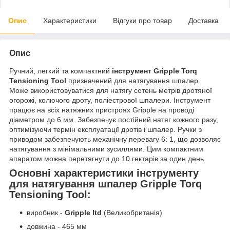
Опис
Характеристики
Відгуки про товар
Доставка
Опис
Ручний, легкий та компактний
інструмент Gripple Torq
Tensioning Tool
призначений для натягування шпалер.
Може використовуватися для натягу сотень метрів дротяної
огорожі, колючого дроту, поліестрової шпалери. Інструмент
працює на всіх натяжних пристроях Gripple на проводі
діаметром до 6 мм. Забезпечує постійний натяг кожного разу,
оптимізуючи термін експлуатації дротів і шпалер. Ручки з
приводом забезпечують механічну перевагу 6: 1, що дозволяє
натягування з мінімальними зусиллями. Цим компактним
апаратом можна перетягнути до 10 гектарів за один день.
Основні характеристики інструменту
для натягування шпалер Gripple Torq
Tensioning Tool:
виробник -
Gripple ltd
(Великобританія)
довжина - 465 мм