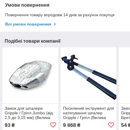
Умови повернення
Повернення товару впродовж 14 днів за рахунок покупця
Всі умови повернення
Подібні товари компанії
Замок для шпалери
Посилений інструмент для
Зам
Gripple / Гріпл Jumbo (від
натягування шпалер
Grip
2,5 до 3,15 мм) (Велика
Gripple / Гріпл (Велика
Брит
Британія)
Британія)
93
9 868
54
₴
₴