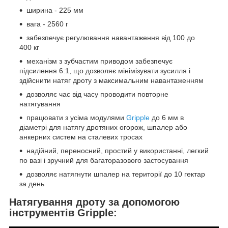
ширина - 225 мм
вага - 2560 г
забезпечує регулювання навантаження від 100 до
400 кг
механізм з зубчастим приводом забезпечує
підсилення 6:1, що дозволяє мінімізувати зусилля і
здійснити натяг дроту з максимальним навантаженням
дозволяє час від часу проводити повторне
натягування
працювати з усіма модулями
Gripple
до 6 мм в
діаметрі для натягу дротяних огорож, шпалер або
анкерних систем на сталевих тросах
надійний, переносний, простий у використанні, легкий
по вазі і зручний для багаторазового застосування
дозволяє натягнути шпалер на території до 10 гектар
за день
Натягування дроту за допомогою
інструментів Gripple: