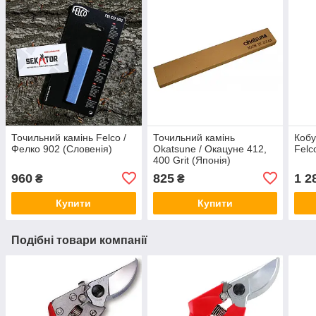
Точильний камінь Felco /
Точильний камінь
Кобу
Фелко 902 (Словенія)
Okatsune / Окацуне 412,
Felc
400 Grit (Японія)
960
825
1 2
₴
₴
Купити
Купити
Подібні товари компанії