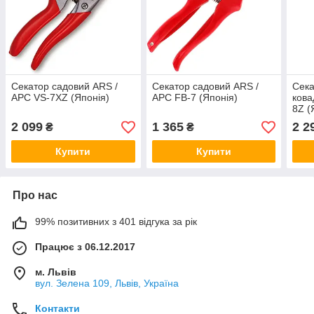
Секатор садовий ARS /
Секатор садовий ARS /
Сека
АРС VS-7XZ (Японія)
АРС FB-7 (Японія)
кова
8Z (
2 099
1 365
2 2
₴
₴
Купити
Купити
Про нас
99% позитивних з 401 відгука за рік
Працює з 06.12.2017
м. Львів
вул. Зелена 109, Львів, Україна
Контакти