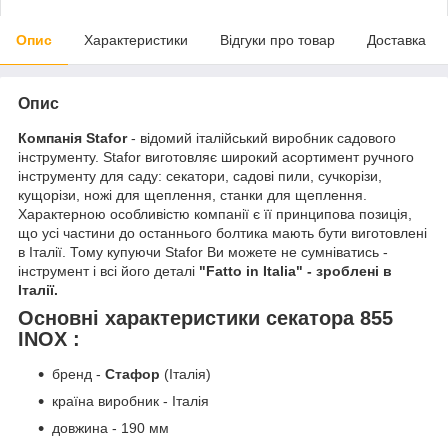
Опис
Характеристики
Відгуки про товар
Доставка
Опис
Компанія Stafor
- відомий італійський виробник садового
інструменту. Stafor виготовляє широкий асортимент ручного
інструменту для саду: секатори, садові пили, сучкорізи,
кущорізи, ножі для щеплення, станки для щеплення.
Характерною особливістю компанії є її принципова позиція,
що усі частини до останнього болтика мають бути виготовлені
в Італії. Тому купуючи Stafor Ви можете не сумніватись -
інструмент і всі його деталі
"Fatto in Italia" - зроблені в
Італії.
Основні характеристики секатора 855
INOX :
бренд -
Стафор
(Італія)
країна виробник - Італія
довжина - 190 мм