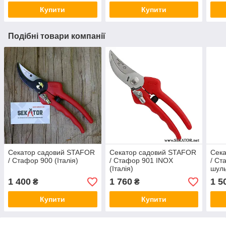
Купити
Купити
Подібні товари компанії
Секатор садовий STAFOR
Секатор садовий STAFOR
Сек
/ Стафор 900 (Італія)
/ Стафор 901 INOX
/ Ст
(Італія)
шуль
1 400
1 760
1 5
₴
₴
Купити
Купити