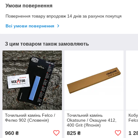
Умови повернення
Повернення товару впродовж 14 днів за рахунок покупця
Всі умови повернення
З цим товаром також замовляють
Точильний камінь Felco /
Точильний камінь
Кобу
Фелко 902 (Словенія)
Okatsune / Окацуне 412,
Felc
400 Grit (Японія)
960
825
1 2
₴
₴