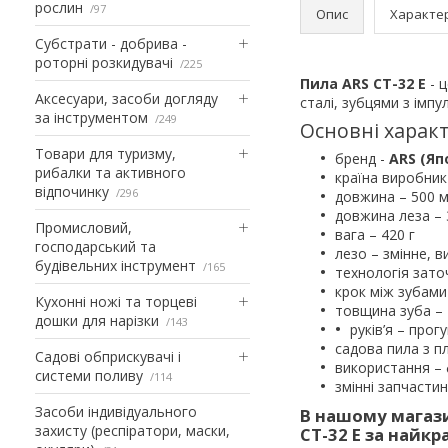
рослин
97
Опис
Характе
Субстрати - добрива -
роторні розкидувачі
225
Пила ARS CT-32 E
- ц
Аксесуари, засоби догляду
сталі, зубцями з імп
за інструментом
249
Основні характ
Товари для туризму,
бренд -
ARS (Яп
рибалки та активного
країна виробник
відпочинку
296
довжина – 500 
довжина леза –
Промисловий,
вага – 420 г
господарський та
лезо – змінне, 
будівельних інструмент
165
технологія зато
крок між зубами
Кухонні ножі та торцеві
товщина зуба – 
дошки для нарізки
143
руків’я – про
садова пила з 
Садові обприскувачі і
використання – 
системи поливу
114
змінні запчастин
Засоби індивідуального
В нашому магази
захисту (респіратори, маски,
CT-32 E за найк