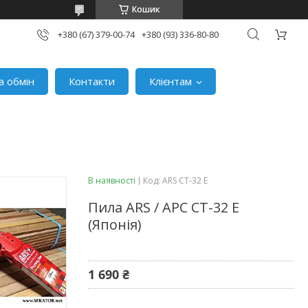
Кошик
+380 (67) 379-00-74
+380 (93) 336-80-80
а обмін
Контакти
Клієнтам
В наявності
Код:
ARS CT-32 E
Пила ARS / АРС CT-32 E
(Японія)
1 690 ₴