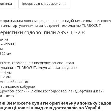
ристики
Інформація для замовлення
е оригінальна японська садова пила з надійним лезом з високов
ульсним гартуванням та загостренні технологією TURBOCUT.
еристики садової пили ARS CT-32 E:
онія)
 – Японія
мм
 320 мм
вигнуте, хромоване з високовуглецевої сталі
чування – TURBOCUT, імпульсне загартування
 – 4 мм
1,2 мм
гумований пластик
пластиковою кобурою
фруктові рослини, лісове господарство, ландшафтний дизайн
и – лезо
ні Ви можете купити оригінальну японську садов
ращою ціною зі швидкою доставкою по Україні.