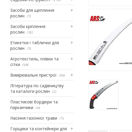
Засоби для щеплення
рослин
72
Засоби кріплення
рослин
182
Етикетки і таблички для
рослин
70
Агротекстиль, плівки та
сітки
348
Вимірювальні пристрої
308
Література по садівництву
та каталоги рослин
22
Пластикові бордюри та
парканчики
64
Насіння газонної трави
73
Горщики та контейнери для