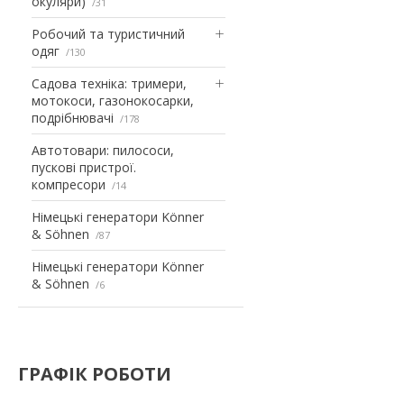
окуляри)
31
Робочий та туристичний
одяг
130
Садова техніка: тримери,
мотокоси, газонокосарки,
подрібнювачі
178
Автотовари: пилососи,
пускові пристрої.
компресори
14
Німецькі генератори Könner
& Söhnen
87
Німецькі генератори Könner
& Söhnen
6
ГРАФІК РОБОТИ