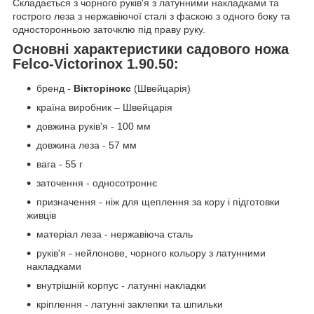
Складається з чорного руків'я з латунними накладками та
гострого леза з нержавіючої сталі з фаскою з одного боку та
односторонньою заточклю під праву руку.
Основні характеристики садового ножа
Felco-Victorinox 1.90.50:
бренд -
Вікторінокс
(Швейцарія)
країна виробник – Швейцарія
довжина руків'я - 100 мм
довжина леза - 57 мм
вага - 55 г
заточення - односотроннє
призначення - ніж для щеплення за кору і підготовки
живців
матеріал леза - нержавіюча сталь
руків'я - нейлонове, чорного кольору з латунними
накладками
внутрішній корпус - латунні накладки
кріплення - латунні заклепки та шпильки