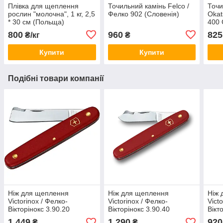
Плівка для щеплення
Точильний камінь Felco /
Точи
рослин "молочна", 1 кг, 2,5
Фелко 902 (Словенія)
Okat
* 30 см (Польща)
400 
800
960
825
₴/кг
₴
Купити
Купити
Подібні товари компанії
Ніж для щеплення
Ніж для щеплення
Ніж 
Victorinox / Фелко-
Victorinox / Фелко-
Vict
Вікторінокс 3.90.20
Вікторінокс 3.90.40
Вікт
(Швейцарія)
(Швейцарія)
черв
1 449
1 290
920
₴
₴