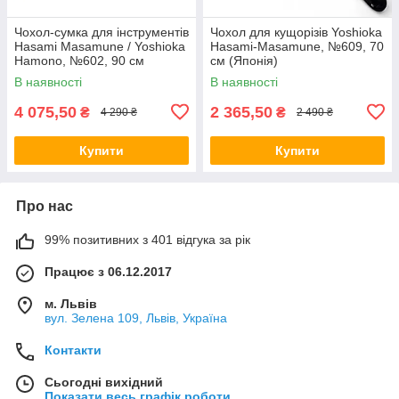
Чохол-сумка для інструментів
Чохол для кущорізів Yoshioka
Hasami Masamune / Yoshioka
Hasami-Masamune, №609, 70
Hamono, №602, 90 см
см (Японія)
(Японія)
В наявності
В наявності
4 075,50
2 365,50
₴
₴
4 290 ₴
2 490 ₴
Купити
Купити
Про нас
99% позитивних з 401 відгука за рік
Працює з 06.12.2017
м. Львів
вул. Зелена 109, Львів, Україна
Контакти
Сьогодні вихідний
Показати весь графік роботи