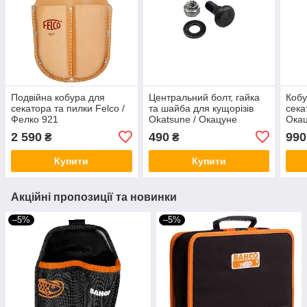
Подвійна кобура для
Центральний болт, гайка
Кобу
секатора та пилки Felco /
та шайба для кущорізів
сека
Фелко 921
Okatsune / Окацуне
Окац
(Японія)
2 590
490
990
₴
₴
Купити
Купити
Акційні пропозиції та новинки
–5%
–5%