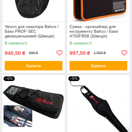
Чехол для секатора Bahco /
Сумка - органайзер для
Бако PROF-SEC
інструменту Bahco / Бако
двокишеньковий (Швеція)
4750FB5B (Швеція)
В наявності
В наявності
940,50
997,50
₴
₴
990 ₴
1 050 ₴
Купити
Купити
–5%
–5%