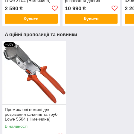
Lowe 3104 (Німеччина)
розрізання довгих
3306
матеріалів під кутом 45/90
2 590
10 990
2 2
₴
₴
(Німеччина)
Купити
Купити
Акційні пропозиції та новинки
–5%
Промислові ножиці для
розрізання шлангів та труб
Lowe 5504 (Німеччина)
В наявності