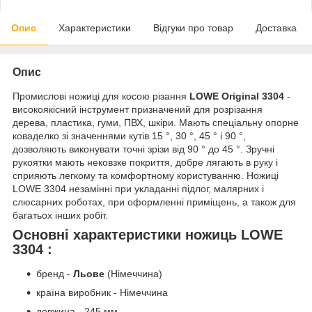
Опис
Характеристики
Відгуки про товар
Доставка
Опис
Промислові ножиці для косою різання
LOWE Original 3304
-
високоякісний інструмент призначений для розрізання
дерева, пластика, гуми, ПВХ, шкіри. Мають спеціальну опорне
коваделко зі значеннями кутів 15 °, 30 °, 45 ° і 90 °,
дозволяють виконувати точні зрізи від 90 ° до 45 °. Зручні
рукоятки мають нековзке покриття, добре лягають в руку і
сприяють легкому та комфортному користуванню. Ножиці
LOWE 3304 незамінні при укладанні підлог, малярних і
слюсарних роботах, при оформленні приміщень, а також для
багатьох інших робіт.
Основні характеристики ножиць LOWE
3304 :
бренд -
Льове
(Німеччина)
країна виробник - Німеччина
довжина - 245 мм