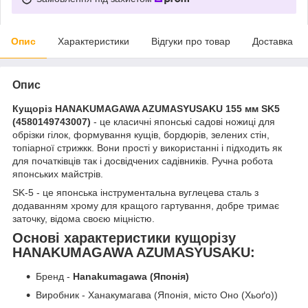
Опис
Характеристики
Відгуки про товар
Доставка
Опис
Кущоріз HANAKUMAGAWA AZUMASYUSAKU 155 мм SK5
(4580149743007)
- це класичні японські садові ножиці для
обрізки гілок, формування кущів, бордюрів, зелених стін,
топіарної стрижкк. Вони прості у використанні і підходить як
для початківців так і досвідчених садівників. Ручна робота
японських майстрів.
SK-5 - це японська інструментальна вуглецева сталь з
додаванням хрому для кращого гартування, добре тримає
заточку, відома своєю міцністю.
Основі характеристики кущорізу
HANAKUMAGAWA
AZUMASYUSAKU:
Бренд -
Hanakumagawa
(Японія)
Виробник - Ханакумагава (Японія, місто Оно (Хьоґо))