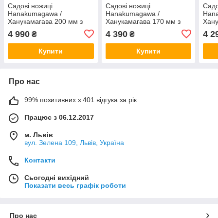
Садові ножиці
Садові ножиці
Садо
Hanakumagawa /
Hanakumagawa /
Han
Ханукамагава 200 мм з
Ханукамагава 170 мм з
Хану
лезами 70 мм (Японія)
лезами 50 мм (Японія)
леза
4 990
4 390
4 2
₴
₴
Купити
Купити
Про нас
99% позитивних з 401 відгука за рік
Працює з 06.12.2017
м. Львів
вул. Зелена 109, Львів, Україна
Контакти
Сьогодні вихідний
Показати весь графік роботи
Про нас