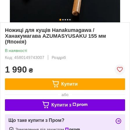
Ножиці для кущів Hanakumagawa /
Ханакумагава AZUMASYUSAKU 155 мм
(Японія)
В наявності
Код: 4580149743007
Роздріб
1 990
₴
Купити
або
Купити з
Що таке купити з Пром?
Замовлення під захистом