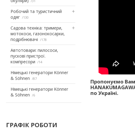
окуляри)
31
Робочий та туристичний
одяг
130
Садова техніка: тримери,
мотокоси, газонокосарки,
подрібнювачі
178
Автотовари: пилососи,
пускові пристрої.
компресори
14
Німецькі генератори Könner
& Söhnen
87
Пропонуємо Вам
HANAKUMAGAWA S
Німецькі генератори Könner
по Україні.
& Söhnen
6
ГРАФІК РОБОТИ