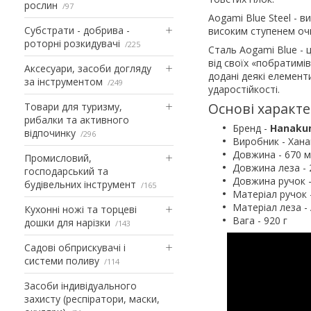
рослин
97
Aogami Blue Steel - 
Субстрати - добрива -
високим ступенем оч
роторні розкидувачі
225
Сталь Aogami Blue - 
від своїх «побратимів
Аксесуари, засоби догляду
додані деякі елементи
за інструментом
249
ударостійкості.
Основі характ
Товари для туризму,
рибалки та активного
Бренд -
Hanak
відпочинку
296
Виробник - Ханак
Довжина - 670 
Промисловий,
Довжина леза - 
господарський та
Довжина ручок 
будівельних інструмент
165
Матеріал ручок 
Матеріал леза - 
Кухонні ножі та торцеві
Вага - 920 г
дошки для нарізки
143
Садові обприскувачі і
системи поливу
114
Засоби індивідуального
захисту (респіратори, маски,