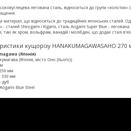
високовуглецева легована сталь, відноситься до групи «золотих» 
ищення.
це матеріал, що відноситься до традиційних японських сталей. Одн
» - сталей Shirogami і Kigami, сталь Aogami Super Blue - легована. 
, такі як хром, вольфрам, ванадій і молібден, що додає сталі в'яз
еристики кущорізу HANAKUMAGAWASAHO 270 
umagawa
(Японія)
умагава (Японія, місто Оно (Хьоґо))
мм
250 мм
- 330 мм
- дуб
Aogami Blue Steel