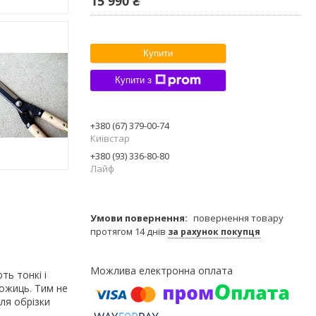
15 990 ₴
Купити
Купити з
+380 (67) 379-00-74
Київстар
+380 (93) 336-80-80
Лайф
повернення товару
протягом 14 днів
за рахунок покупця
ть тонкі і
ножиць. Тим не
ля обрізки