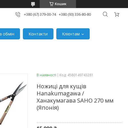
Кошик
+380 (67) 379-00-74
+380 (93) 336-80-80
а обмін
Контакти
Клієнтам
В наявності
Код:
4580149743281
Ножиці для кущів
Hanakumagawa /
Ханакумагава SAHO 270 мм
(Японія)