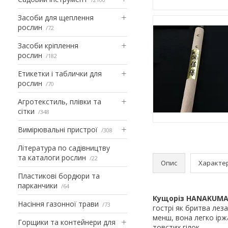
Засоби для щеплення
рослин
72
Засоби кріплення
рослин
182
Етикетки і таблички для
рослин
70
Агротекстиль, плівки та
сітки
348
Вимірювальні пристрої
308
Література по садівництву
та каталоги рослин
22
Опис
Характе
Пластикові бордюри та
парканчики
64
Кущоріз HANAKUMAG
Насіння газонної трави
73
гострі як бритва леза
менш, вона легко ірж
Горщики та контейнери для
товстих гілок.