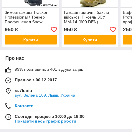
Зимові гамаші Tracker
Гамаші тактичні, бахіли
Бафф
Professional / Трекер
військові Піксель ЗСУ
Prof
Профешенал Snow
ММ-14 (600 DEN)
про
950
950
250
₴
₴
Купити
Купити
Про нас
99% позитивних з 401 відгука за рік
Працює з 06.12.2017
м. Львів
вул. Зелена 109, Львів, Україна
Контакти
Сьогодні працює з 10:00 до 18:00
Показати весь графік роботи