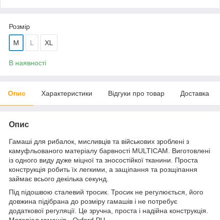
Розмір
M
L
XL
В наявності
Опис
Характеристики
Відгуки про товар
Доставка
Опис
Гамаші для рибалок, мисливців та військових зроблені з
камуфльованого матеріалу барвності MULTICAM. Виготовлені
із одного виду дуже міцної та зносостійкої тканини. Проста
конструкція робить їх легкими, а защіпання та розщіпання
займає всього декілька секунд.
Під підошвою сталевий тросик. Тросик не регулюється, його
довжина підібрана до розміру гамашів і не потребує
додаткової регуляції. Це зручна, проста і надійна конструкція.
Матеріал гамашів - Oxford PU.