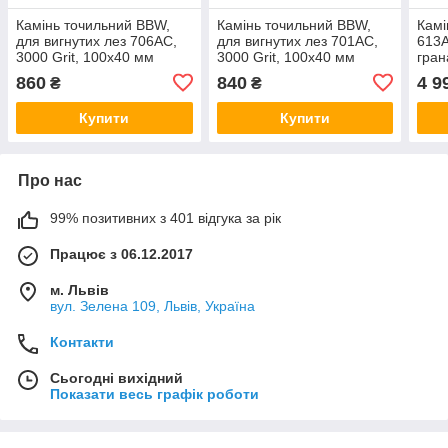
Камінь точильний BBW,
Камінь точильний BBW,
Камі
для вигнутих лез 706AC,
для вигнутих лез 701AC,
613A
3000 Grit, 100х40 мм
3000 Grit, 100х40 мм
гран
гранатовий сланець
гранатовий сланець
(Бел
860
840
4 9
₴
₴
(Бельгія)
(Бельгія)
Купити
Купити
Про нас
99% позитивних з 401 відгука за рік
Працює з 06.12.2017
м. Львів
вул. Зелена 109, Львів, Україна
Контакти
Сьогодні вихідний
Показати весь графік роботи