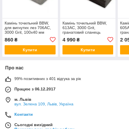
Камінь точильний BBW,
Камінь точильний BBW,
Камі
для вигнутих лез 706AC,
613AC, 3000 Grit,
605A
3000 Grit, 100х40 мм
гранатовий сланець
гран
гранатовий сланець
(Бельгія)
(Бел
860
4 990
2 0
₴
₴
(Бельгія)
Купити
Купити
Про нас
99% позитивних з 401 відгука за рік
Працює з 06.12.2017
м. Львів
вул. Зелена 109, Львів, Україна
Контакти
Сьогодні вихідний