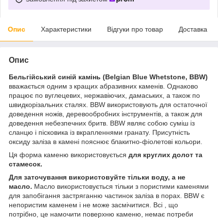
Опис
Характеристики
Відгуки про товар
Доставка
Опис
Бельгійський синій камінь (Belgian Blue Whetstone, BBW)
вважається одним з кращих абразивних каменів. Однаково
працює по вуглецевих, нержавіючих, дамаських, а також по
швидкорізальних сталях. BBW використовують для остаточної
доведення ножів, деревообробних інструментів, а також для
доведення небезпечних бритв. BBW являє собою суміш із
сланцю і пісковика із вкрапленнями гранату. Присутність
оксиду заліза в камені пояснює блакитно-фіолетові кольори.
Ця форма каменю використовується
для круглих долот та
стамесок.
Для заточування використовуйте тільки воду, а не
масло.
Масло використовується тільки з пористими каменями
для запобігання застряганню частинок заліза в порах. BBW є
непористим каменем і не може засмічитися. Всі , що
потрібно, це намочити поверхню каменю, немає потреби