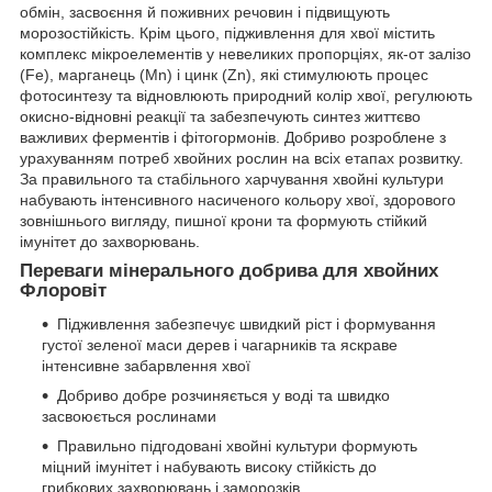
обмін, засвоєння й поживних речовин і підвищують
морозостійкість. Крім цього, підживлення для хвої містить
комплекс мікроелементів у невеликих пропорціях, як-от залізо
(Fe), марганець (Mn) і цинк (Zn), які стимулюють процес
фотосинтезу та відновлюють природний колір хвої, регулюють
окисно-відновні реакції та забезпечують синтез життєво
важливих ферментів і фітогормонів. Добриво розроблене з
урахуванням потреб хвойних рослин на всіх етапах розвитку.
За правильного та стабільного харчування хвойні культури
набувають інтенсивного насиченого кольору хвої, здорового
зовнішнього вигляду, пишної крони та формують стійкий
імунітет до захворювань.
Переваги мінерального добрива для хвойних
Флоровіт
Підживлення забезпечує швидкий ріст і формування
густої зеленої маси дерев і чагарників та яскраве
інтенсивне забарвлення хвої
Добриво добре розчиняється у воді та швидко
засвоюється рослинами
Правильно підгодовані хвойні культури формують
міцний імунітет і набувають високу стійкість до
грибкових захворювань і заморозків