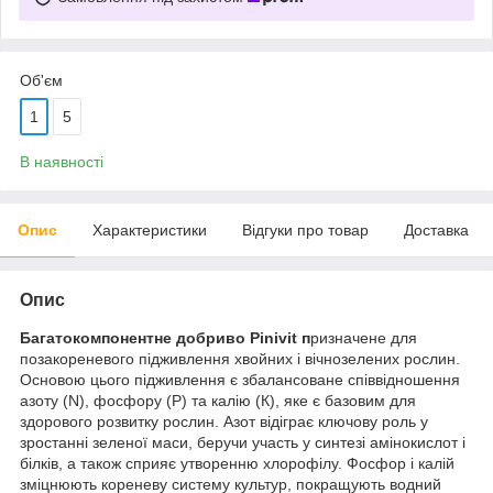
Об'єм
1
5
В наявності
Опис
Характеристики
Відгуки про товар
Доставка
Опис
Багатокомпонентне добриво Pinivit п
ризначене для
позакореневого підживлення хвойних і вічнозелених рослин.
Основою цього підживлення є збалансоване співвідношення
азоту (N), фосфору (Р) та калію (К), яке є базовим для
здорового розвитку рослин. Азот відіграє ключову роль у
зростанні зеленої маси, беручи участь у синтезі амінокислот і
білків, а також сприяє утворенню хлорофілу. Фосфор і калій
зміцнюють кореневу систему культур, покращують водний