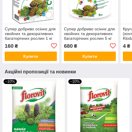
Супер добриво осіннє для
Супер добриво осіннє для
Круг
хвойних та декоративних
хвойних та декоративних
(кон
багаторічних рослин 1 кг
багаторічних рослин 5 кг
Klod
(Польща)
(Польща)
(По
160
680
4
₴
₴
₴
Купити
Купити
Акційні пропозиції та новинки
–10%
–10%