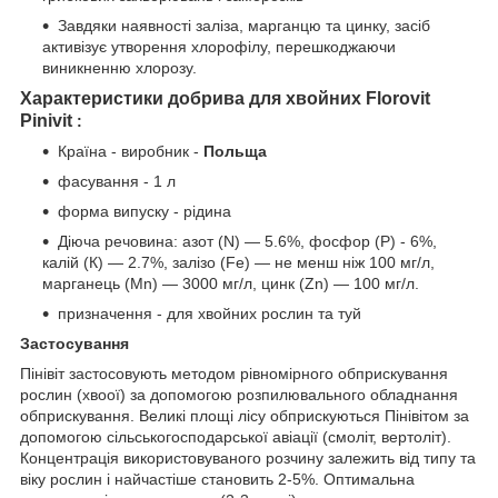
Завдяки наявності заліза, марганцю та цинку, засіб
активізує утворення хлорофілу, перешкоджаючи
виникненню хлорозу.
Характеристики добрива для хвойних Florovit
Pinivit
:
Країна - виробник -
Польща
фасування - 1 л
форма випуску - рідина
Діюча речовина: азот (N) — 5.6%, фосфор (Р)
- 6%,
калій (К) — 2.7%, залізо (Fe) — не менш ніж 100 мг/л,
марганець (Mn) — 3000 мг/л, цинк (Zn) — 100 мг/л.
призначення - для хвойних рослин та туй
Застосування
Пінівіт застосовують методом рівномірного обприскування
рослин (хвоої) за допомогою розпилювального обладнання
обприскування. Великі площі лісу обприскуються Пінівітом за
допомогою сільськогосподарської авіації (смоліт, вертоліт).
Концентрація використовуваного розчину залежить від типу та
віку рослин і найчастіше становить 2-5%. Оптимальна