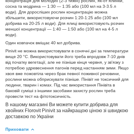
концентрація для молодих (2-3 тижні) рослин, як-от ялинки,
сосна та модрина — 1:30 — 1:35 або (100 мл на 3-3.5 л
води). Для доросліших рослин концентрацію можна
збільшити, використовуючи розчин 1:20-1:25 або (100 мл
добрива на 20-25 л води). Для ялиці використовують розчин
меншої концентрації — 1:40 — 1:50 або (100 мл на 4-5 л
води).
Один ковпачок вміщає 40 мл добрива.
Pinivit не можна використовувати в сонячні дні за температури
вище 20 °C. Використовувати його треба впродовж 7-10 днів
від початку вегетації, але не пізніше кінця червня, у зв'язку з
потребою удревеснення пагонів перед настанням зими. Якщо
хвоя вже пожовтіла через брак певної поживної речовини,
рослини можна обприскувати пізніше. Пінівіт не токсичний для
людини, тварин і комах. Під час використання Пінівіта в
баковій суміші з іншими засобами захисту рослин треба
провести тест на фітотоксичність.
В нашому магазині Ви можете купити добрива для
хвойних Florovit Pinivit за найкращою ціною зі швидкою
доставкою по України
Приховати