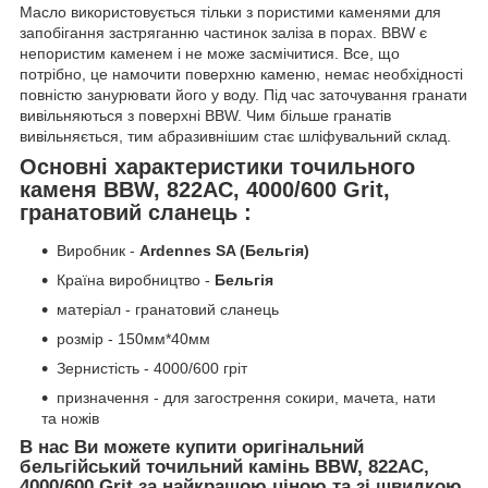
Масло використовується тільки з пористими каменями для
запобігання застряганню частинок заліза в порах. BBW є
непористим каменем і не може засмічитися. Все, що
потрібно, це намочити поверхню каменю, немає необхідності
повністю занурювати його у воду. Під час заточування гранати
вивільняються з поверхні BBW. Чим більше гранатів
вивільняється, тим абразивнішим стає шліфувальний склад.
Основні характеристики точильного
каменя BBW, 822AC, 4000/600 Grit,
гранатовий сланець :
Виробник -
Ardennes SA (Бельгія)
Країна виробництво -
Бельгія
матеріал - гранатовий сланець
розмір - 150мм*40мм
Зернистість - 4000/600 гріт
призначення - для загострення сокири, мачета, нати
та ножів
В нас Ви можете купити оригінальний
бельгійський точильний камінь BBW, 822AC,
4000/600 Grit за найкращою ціною та зі швидкою