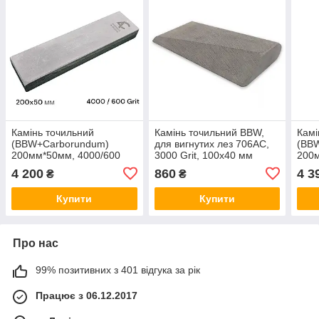
Камінь точильний
Камінь точильний BBW,
Камі
(BBW+Carborundum)
для вигнутих лез 706AC,
(BB
200мм*50мм, 4000/600
3000 Grit, 100х40 мм
200м
Grit, гранатовий сланець
гранатовий сланець
Grit
4 200
860
4 3
₴
₴
та карбід кремнія (Бельгія)
(Бельгія)
та о
(Бел
Купити
Купити
Про нас
99% позитивних з 401 відгука за рік
Працює з 06.12.2017