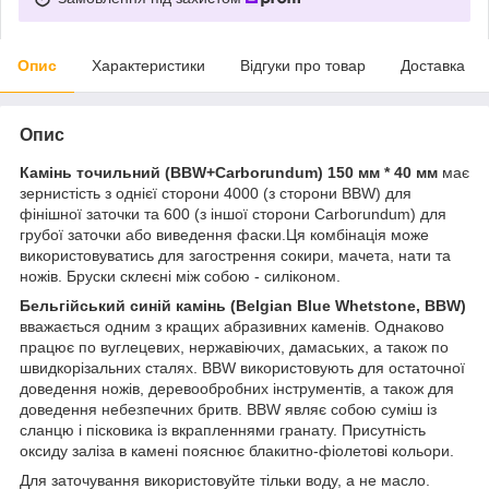
Опис
Характеристики
Відгуки про товар
Доставка
Опис
Камінь точильний (BBW+Carborundum) 150 мм * 40 мм
має
зернистість з однієї сторони 4000 (з сторони BBW) для
фінішної заточки та 600 (з іншої сторони Carborundum) для
грубої заточки або виведення фаски.Ця комбінація може
використовуватись для загострення сокири, мачета, нати та
ножів. Бруски склеєні між собою - силіконом.
Бельгійський синій камінь (Belgian Blue Whetstone, BBW)
вважається одним з кращих абразивних каменів. Однаково
працює по вуглецевих, нержавіючих, дамаських, а також по
швидкорізальних сталях. BBW використовують для остаточної
доведення ножів, деревообробних інструментів, а також для
доведення небезпечних бритв. BBW являє собою суміш із
сланцю і пісковика із вкрапленнями гранату. Присутність
оксиду заліза в камені пояснює блакитно-фіолетові кольори.
Для заточування використовуйте тільки воду, а не масло.