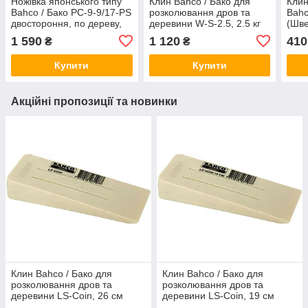
Ножівка японського типу
Клин Bahco / Бако для
Клин
Bahco / Бако PC-9-9/17-PS
розколювання дров та
Bahc
двостороння, по дереву,
деревини W-S-2.5, 2.5 кг
(Шве
240 мм / 9,5 (Швеція)
1 590
1 120
410
₴
₴
Купити
Купити
Акційні пропозиції та новинки
Клин Bahco / Бако для
Клин Bahco / Бако для
розколювання дров та
розколювання дров та
деревини LS-Coin, 26 см
деревини LS-Coin, 19 см
(Швеція)
(Швеція)