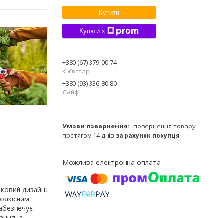
Купити
Купити з
+380 (67) 379-00-74
Київстар
+380 (93) 336-80-80
Лайф
повернення товару
протягом 14 днів
за рахунок покупця
тковий дизайн,
коякісним
абезпечує
ання, а