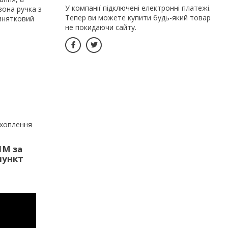
У компанії підключені електронні платежі.
вона ручка з
Тепер ви можете купити будь-який товар
винятковий
не покидаючи сайту.
ахоплення
1M за
пункт