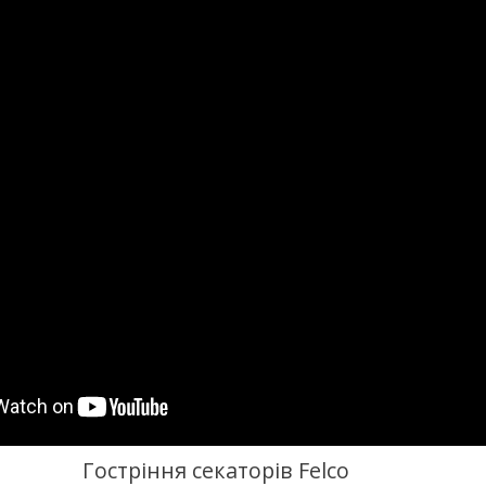
Гостріння секаторів Felco