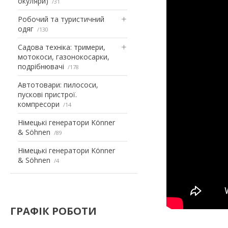
окуляри)
31
Робочий та туристичний
одяг
130
Садова техніка: тримери,
мотокоси, газонокосарки,
подрібнювачі
178
Автотовари: пилососи,
пускові пристрої.
компресори
14
Німецькі генератори Könner
& Söhnen
89
Німецькі генератори Könner
& Söhnen
4
ГРАФІК РОБОТИ