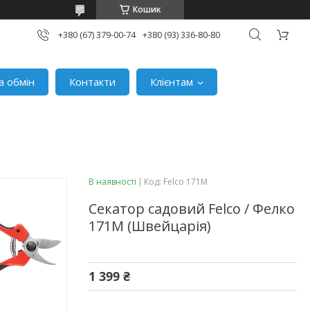
Кошик
+380 (67) 379-00-74
+380 (93) 336-80-80
а обмін
Контакти
Клієнтам
В наявності
Код:
Felco 171M
Секатор садовий Felco / Фелко
171M (Швейцарія)
1 399 ₴