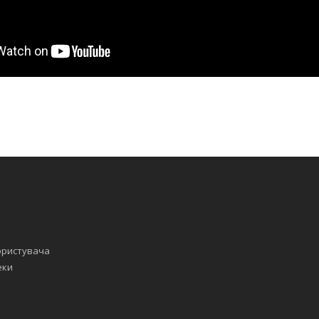
ористувача
еки