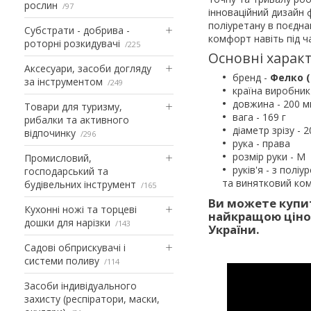
рослин
97
інноваційний дизайн 
поліуретану в поєдна
Субстрати - добрива -
комфорт навіть під ч
роторні розкидувачі
225
Основні характ
Аксесуари, засоби догляду
бренд -
Фелко
за інструментом
249
країна виробник
довжина - 200 
Товари для туризму,
вага - 169 г
рибалки та активного
діаметр зрізу - 
відпочинку
296
рука - права
розмір руки - М
Промисловий,
руків'я - з пол
господарський та
та винятковий ком
будівельних інструмент
165
Ви можете купи
Кухонні ножі та торцеві
найкращою ціно
дошки для нарізки
143
України.
Садові обприскувачі і
системи поливу
114
Засоби індивідуального
захисту (респіратори, маски,