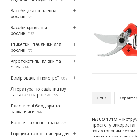
Засоби для щеплення
рослин
72
Засоби кріплення
рослин
182
Етикетки і таблички для
рослин
70
Агротекстиль, плівки та
сітки
348
Вимірювальні пристрої
308
Література по садівництву
та каталоги рослин
22
Опис
Характе
Пластикові бордюри та
парканчики
64
FELCO 171M –
інструм
Насіння газонної трави
73
простоту використан
загартованим лезом 
Горщики та контейнери для
точну та тривалу роб