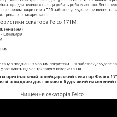
фіксатора для великого пальця робить роботу легкою. Легка чер
нні з чорним покриттям з TPR забезпечує чудове зчеплення та 
ас тривалого використання.
еристики секатора Felco 171M:
(Швейцарія)
 - Швейцарія
мм
20 мм
іуретану в поєднанні з чорним покриттям TPR забезпечує чудове з
форт навіть під час тривалого використання.
ти оригінальний швейцарський секатор Фелко 17
ю зі швидкою доставкою в будь-який населений 
Чищення секаторів Felco