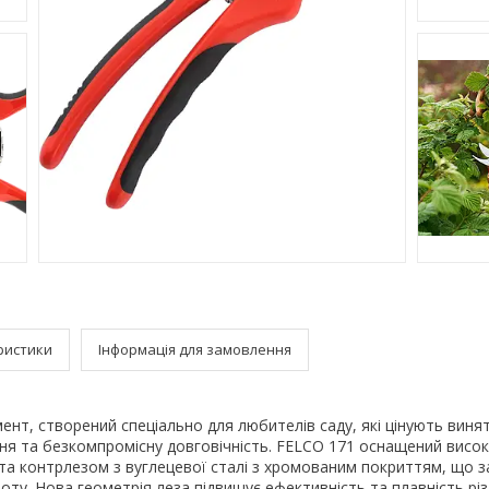
ристики
Інформація для замовлення
ент, створений спеціально для любителів саду, які цінують виня
ня та безкомпромісну довговічність. FELCO 171 оснащений висо
та контрлезом з вуглецевої сталі з хромованим покриттям, що з
оту. Нова геометрія леза підвищує ефективність та плавність різ