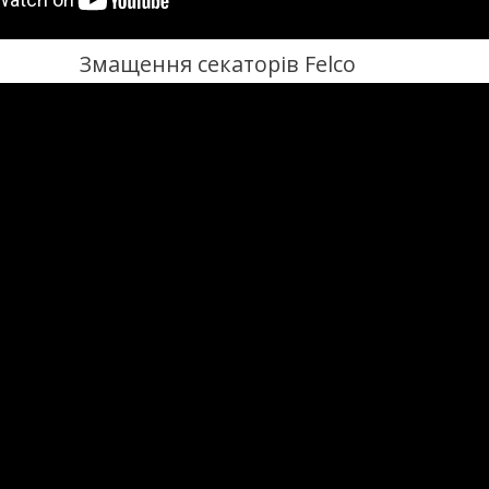
Змащення секаторів Felco