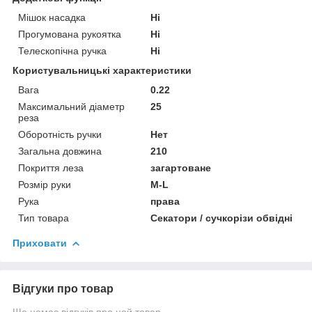
Мішок насадка
Ні
Прогумована рукоятка
Ні
Телескопічна ручка
Ні
Користувальницькі характеристики
Вага
0.22
Максимальний діаметр
25
реза
Оборотність ручки
Нет
Загальна довжина
210
Покриття леза
загартоване
Розмір руки
M-L
Рука
права
Тип товара
Секатори / сучкорізи обвідні
Приховати
Відгуки про товар
Ще немає відгуків про цей товар