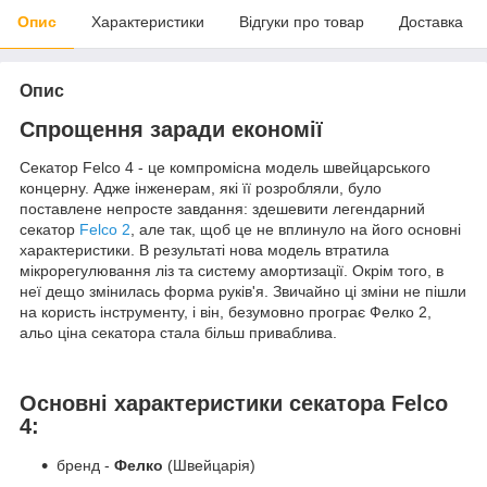
Опис
Характеристики
Відгуки про товар
Доставка
Опис
Спрощення заради економії
Секатор Felco 4 - це компромісна модель швейцарського
концерну. Адже інженерам, які її розробляли, було
поставлене непросте завдання: здешевити легендарний
секатор
Felco 2
, але так, щоб це не вплинуло на його основні
характеристики. В результаті нова модель втратила
мікрорегулювання ліз та систему амортизації. Окрім того, в
неї дещо змінилась форма руків'я. Звичайно ці зміни не пішли
на користь інструменту, і він, безумовно програє Фелко 2,
альо ціна секатора стала більш приваблива.
Основні характеристики секатора Felco
4:
бренд -
Фелко
(Швейцарія)