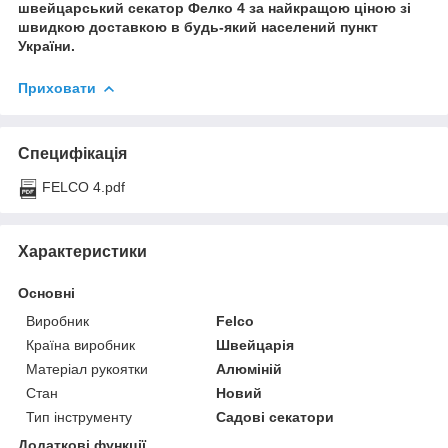
швейцарський секатор Фелко 4 за найкращою ціною зі
швидкою доставкою в будь-який населений пункт
України.
Приховати
Специфікація
FELCO 4.pdf
Характеристики
Основні
Виробник
Felco
Країна виробник
Швейцарія
Матеріал рукоятки
Алюміній
Стан
Новий
Тип інструменту
Садові секатори
Додаткові функції