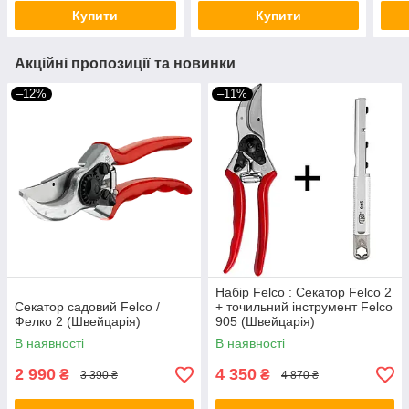
Купити
Купити
Акційні пропозиції та новинки
–12%
–11%
Набір Felco : Секатор Felco 2
Секатор садовий Felco /
+ точильний інструмент Felco
Фелко 2 (Швейцарія)
905 (Швейцарія)
В наявності
В наявності
2 990
4 350
₴
₴
3 390 ₴
4 870 ₴