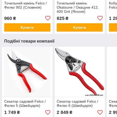
Точильний камінь Felco /
Точильний камінь
Кобу
Фелко 902 (Словенія)
Okatsune / Окацуне 412,
Felc
400 Grit (Японія)
960
825
1 2
₴
₴
Купити
Купити
Подібні товари компанії
Секатор садовий Felco /
Секатор садовий Felco /
Сека
Фелко 5 (Швейцарія)
Фелко 6 (Швейцарія)
Фелк
1 749
2 849
2 9
₴
₴