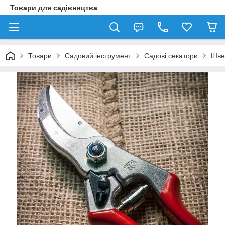
Товари для садівництва
Товари
Садовий інструмент
Садові секатори
Шве