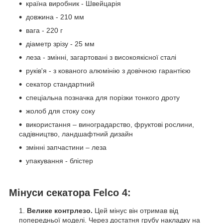
країна виробник - Швейцарія
довжина - 210 мм
вага - 220 г
діаметр зрізу - 25 мм
леза - змінні, загартовані з високоякісної сталі
руків'я - з кованого алюмінію з довічною гарантією
секатор стандартний
спеціальна позначка для порізки тонкого дроту
жолоб для стоку соку
використання – виноградарство, фруктові рослини,
садівництво, ландшафтний дизайн
змінні запчастини – леза
упакування - блістер
Мінуси секатора Felco 4:
Велике контрлезо.
Цей мінус він отримав від
попередньої моделі. Через достатня грубу накладку на