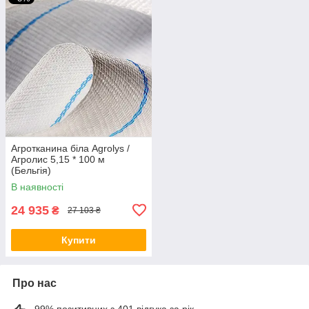
Агротканина біла Agrolys /
Агролис 5,15 * 100 м
(Бельгія)
В наявності
24 935
₴
27 103 ₴
Купити
Про нас
99% позитивних з 401 відгука за рік