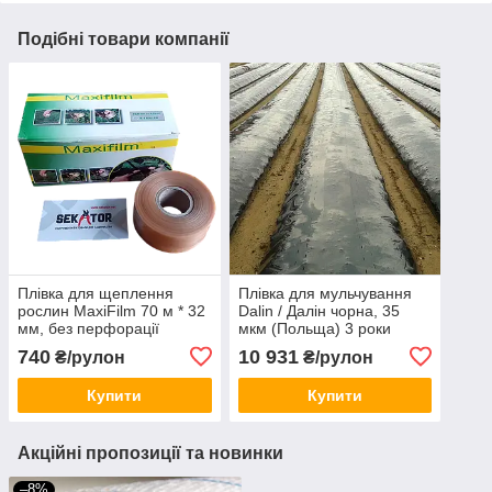
Подібні товари компанії
Плівка для щеплення
Плівка для мульчування
рослин MaxiFilm 70 м * 32
Dalin / Далін чорна, 35
мм, без перфорації
мкм (Польща) 3 роки
(Італія)
740
10 931
₴/рулон
₴/рулон
Купити
Купити
Акційні пропозиції та новинки
–8%