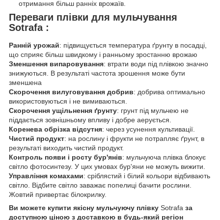
отримання більш ранніх врожаїв.
Переваги плівки для мульчування
Sotrafa :
Ранній урожай
: підвищується температура ґрунту в посадці,
що сприяє більш швидкому і ранньому зростанню врожаю
Зменшення випаровування
: втрати води під плівкою значно
знижуються. В результаті частота зрошення може бути
зменшена
Скорочення вилуговування добрив
: добрива оптимально
використовуються і не вимиваються.
Скорочення ущільнення ґрунту
: грунт під мульчею не
піддається зовнішньому впливу і добре аерується.
Коренева обрізка відсутня
: через усунення культивації.
Чистий продукт
: на рослину і фрукти не потрапляє ґрунт, в
результаті виходить чистий продукт.
Контроль появи і росту бур'янів
: мульчуюча плівка блокує
світло фотосинтезу. У цих умовах бур'яни не можуть вижити.
Управління комахами
: сріблястий і білий кольори відбивають
світло. Відбите світло заважає попелиці бачити рослини.
Жовтий привертає білокрилку.
Ви можете купити якісну мульчуючу плівку
Sotrafa
за
доступною ціною з доставкою в будь-який регіон