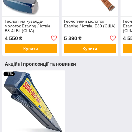
Геологічна кувалда-
Геологічний молоток
Геол
молоток Estwing / Іствін
Estwing / Іствін, E30 (США)
Estw
B3-4LBL (США)
(СШ
4 550
5 390
4 5
₴
₴
Купити
Купити
Акційні пропозиції та новинки
–7%