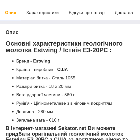
Опис
Характеристики
Відгуки про товар
Доставка
Опис
Основні характеристики геологічного
молотка Estwing / Іствін E3-20PC :
Бренд -
Estwing
Країна - виробник -
США
Матеріал битка - Сталь 1055
Розміри битка - 18 х 20 мм
Вага ударної частини - 560 г
Руків'я - Цілінометалеве з вініловим покриттям
Довжина - 280 мм
Загальна вага - 610 г
В Інтернет-магазині Sekator.net Ви можете
придбати оригінальний геологічний молоток
Estwing E3-20PC з США за доступною ціною та