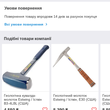
Умови повернення
Повернення товару впродовж 14 днів за рахунок покупця
Всі умови повернення
Подібні товари компанії
Геологічна кувалда-
Геологічний молоток
Геол
молоток Estwing / Іствін
Estwing / Іствін, E30 (США)
Estw
B3-4LBL (США)
(СШ
4 550
5 390
5 5
₴
₴