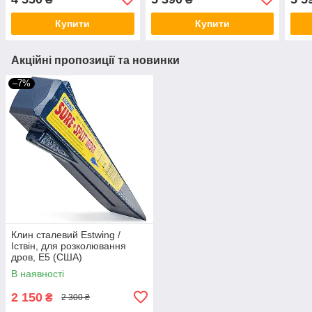
Купити
Купити
Акційні пропозиції та новинки
–7%
Клин сталевий Estwing /
Іствін, для розколювання
дров, E5 (США)
В наявності
2 150
₴
2 300 ₴