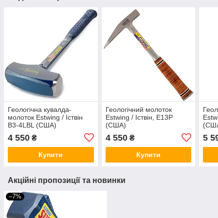
Геологічна кувалда-
Геологічний молоток
Геол
молоток Estwing / Іствін
Estwing / Іствін, E13P
Estw
B3-4LBL (США)
(США)
(СШ
4 550
4 550
5 5
₴
₴
Купити
Купити
Акційні пропозиції та новинки
–7%