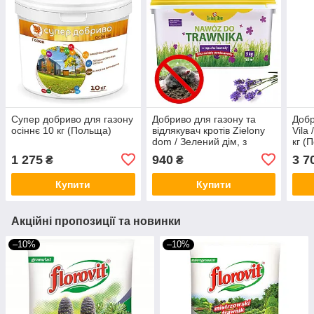
Супер добриво для газону
Добриво для газону та
Добр
осіннє 10 кг (Польща)
відлякувач кротів Zielony
Vila
dom / Зелений дім, з
кг (
ароматом лаванди, 5 кг
1 275
940
3 7
₴
₴
(Польща)
Купити
Купити
Акційні пропозиції та новинки
–10%
–10%