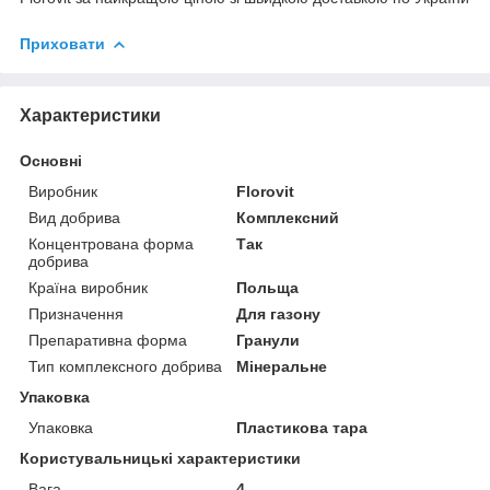
Приховати
Характеристики
Основні
Виробник
Florovit
Вид добрива
Комплексний
Концентрована форма
Так
добрива
Країна виробник
Польща
Призначення
Для газону
Препаративна форма
Гранули
Тип комплексного добрива
Мінеральне
Упаковка
Упаковка
Пластикова тара
Користувальницькі характеристики
Вага
4