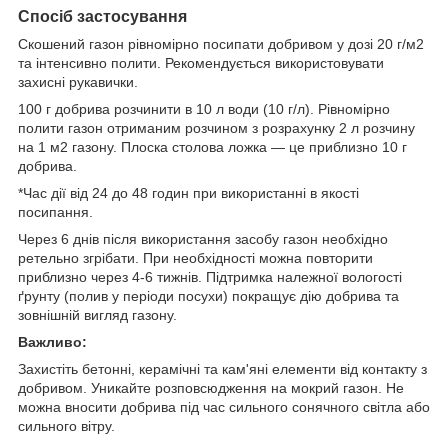
Спосіб застосування
Скошений газон рівномірно посипати добривом у дозі 20 г/м2
та інтенсивно полити. Рекомендується використовувати
захисні рукавички.
100 г добрива розчинити в 10 л води (10 г/л). Рівномірно
полити газон отриманим розчином з розрахунку 2 л розчину
на 1 м2 газону. Плоска столова ложка — це приблизно 10 г
добрива.
*Час дії від 24 до 48 годин при використанні в якості
посипання.
Через 6 днів після використання засобу газон необхідно
ретельно згрібати. При необхідності можна повторити
приблизно через 4-6 тижнів. Підтримка належної вологості
ґрунту (полив у періоди посухи) покращує дію добрива та
зовнішній вигляд газону.
Важливо:
Захистіть бетонні, керамічні та кам'яні елементи від контакту з
добривом. Уникайте розповсюдження на мокрий газон. Не
можна вносити добрива під час сильного сонячного світла або
сильного вітру.