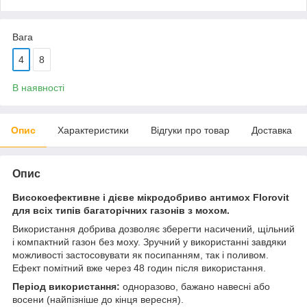
Вага
4
8
В наявності
Опис
Характеристики
Відгуки про товар
Доставка
Опис
Високоефективне і дієве мікродобриво антимох Florovit
для всіх типів багаторічних газонів з мохом.
Використання добрива дозволяє зберегти насичений, щільний
і компактний газон без моху. Зручний у використанні завдяки
можливості застосовувати як посипанням, так і поливом.
Ефект помітний вже через 48 годин після використання.
Період використання:
одноразово, бажано навесні або
восени (найпізніше до кінця вересня).