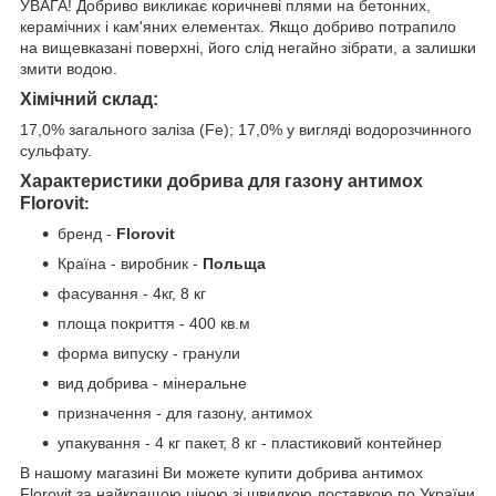
УВАГА! Добриво викликає коричневі плями на бетонних,
керамічних і кам'яних елементах. Якщо добриво потрапило
на вищевказані поверхні, його слід негайно зібрати, а залишки
змити водою.
Хімічний склад:
17,0% загального заліза (Fe); 17,0% у вигляді водорозчинного
сульфату.
Характеристики добрива для газону
антимох
Florovit
:
бренд -
Florovit
Країна - виробник -
Польща
фасування - 4кг, 8 кг
площа покриття - 400 кв.м
форма випуску - гранули
вид добрива - мінеральне
призначення - для газону, антимох
упакування - 4 кг пакет, 8 кг - пластиковий контейнер
В нашому магазині Ви можете купити добрива антимох
Florovit за найкращою ціною зі швидкою доставкою по України