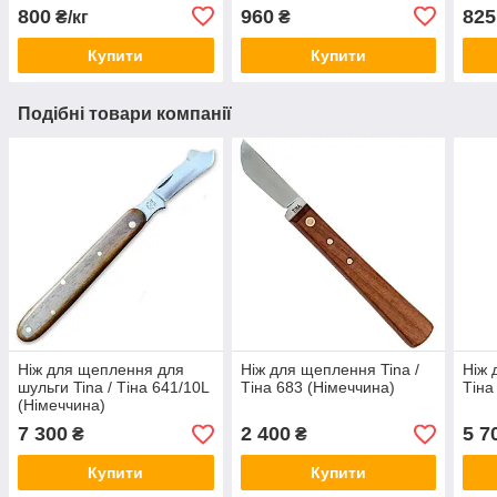
800
960
825
₴/кг
₴
Купити
Купити
Подібні товари компанії
Ніж для щеплення для
Ніж для щеплення Tina /
Ніж 
шульги Tina / Тіна 641/10L
Тіна 683 (Німеччина)
Тіна
(Німеччина)
7 300
2 400
5 7
₴
₴
Купити
Купити